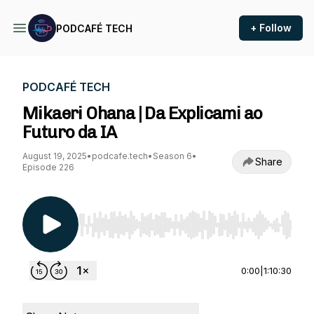
+ Follow
PODCAFÉ TECH
PODCAFÉ TECH
Mikaeri Ohana | Da Explicami ao
Futuro da IA
August 19, 2025
•
podcafe.tech
•
Season 6
•
Share
Episode 226
Use Left/Right to seek, Home/End to jump to st
0:00
|
1:10:30