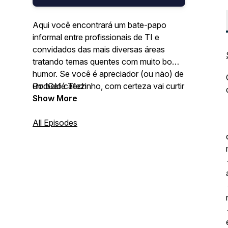
Aqui você encontrará um bate-papo
informal entre profissionais de TI e
convidados das mais diversas áreas
tratando temas quentes com muito bom
humor. Se você é apreciador (ou não) de
um belo cafezinho, com certeza vai curtir
PodCafé Tech
esse bate papo. Uma forma descontraída
Show More
e agradável de se informar e manter-se
atualizado com as principais questões da
All Episodes
gestão de tecnologia. Nossos hosts
Gomes, Mr. Anderson e Dyogo Junqueira
nos conduzem através deste podcast,
sentados em torno desta mesa virtual,
tentando reproduzir o prazer daquela
conversa inteligente acompanhada pelo
cafezinho da tarde, vez ou outra
deslizando para uma mesa de bar, afinal