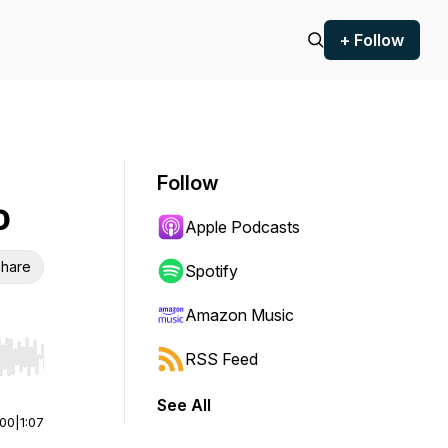
+ Follow
Follow
o
Apple Podcasts
hare
Spotify
Amazon Music
RSS Feed
r end. Hold shift to jump forward or backward.
See All
:00
|
1:07