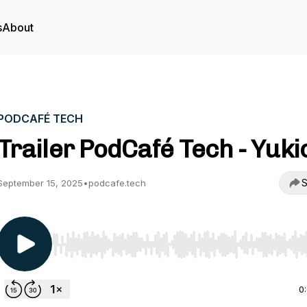
s
About
PODCAFÉ TECH
Trailer PodCafé Tech - Yuki
S
September 15, 2025
•
podcafe.tech
Use Left/Right to seek, Home/End to jump to start o
0