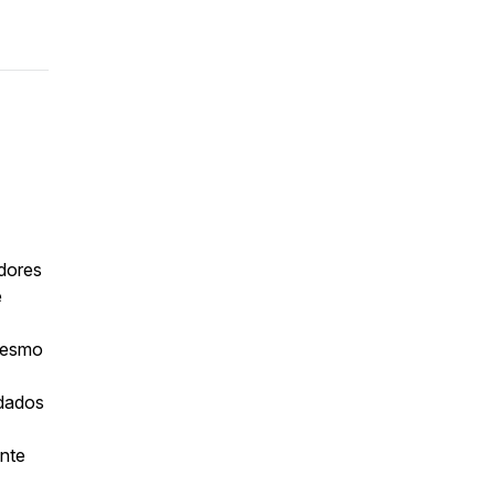
idores
e
 mesmo
 dados
nte